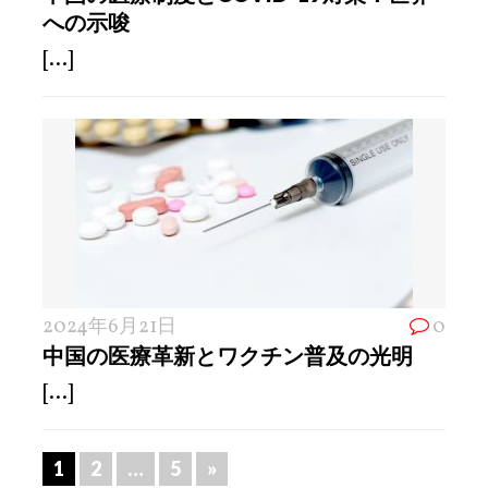
への示唆
[...]
2024年6月21日
0
中国の医療革新とワクチン普及の光明
[...]
1
2
…
5
»